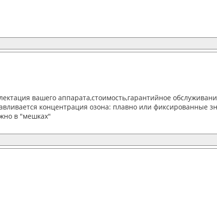
лектация вашего аппарата,стоимость,гарантийное обслуживание
танавливается концентрация озона: плавно или фиксированные з
жно в "мешках"