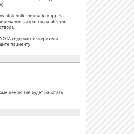
).
.biotehnik.com/nado.php). На
зонирование физраствора обычно
створа.
а УОТА содержит измерители
одите пациенту.
помещению где будет работать