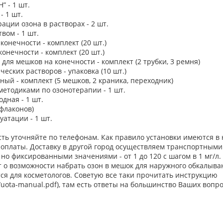
” - 1 шт.
- 1 шт.
ации озона в растворах - 2 шт.
вом - 1 шт.
онечности - комплект (20 шт.)
онечности - комплект (20 шт.)
для мешков на конечности - комплект (2 трубки, 3 ремня)
еских растворов - упаковка (10 шт.)
ый - комплект (5 мешков, 2 краника, переходник)
методиками по озонотерапии - 1 шт.
дная - 1 шт.
 флаконов)
уатации - 1 шт.
сть уточняйте по телефонам. Как правило установки имеются в
 оплаты. Доставку в другой город осуществляем транспортным
но фиксированными значениями - от 1 до 120 с шагом в 1 мг/л.
т о возможности набрать озон в мешок для наружного обкалыван
ся для косметологов. Советую все таки прочитать инструкцию
a/uota-manual.pdf), там есть ответы на большинство Ваших вопро