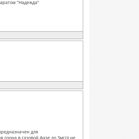
паратом "Надежда"
 предназначен для
 озона в газовой фазе до 3мг/л не