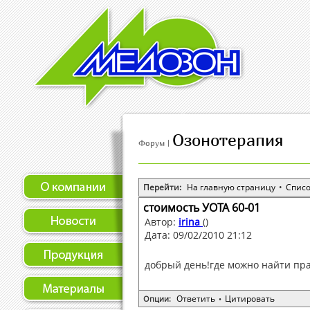
Озонотерапия
Форум |
Перейти:
На главную страницу
•
Спис
стоимость УОТА 60-01
Автор:
irina
()
Дата: 09/02/2010 21:12
добрый день!где можно найти пр
Ответить
Цитировать
Опции:
•