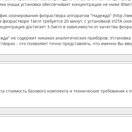
ики (наша установка обеспечивает концентрации не ниже 80мг/л
ик озонирования физраствора аппаратом "Надежда" (http://www
 физрастворе 1мг/л требуется 20 минут, с установкой УОТА о
онцентрация достигает 3-5мг/л в зависимости от качества физра
ежда" не содержит никаких аналитических приборов. Установк
створах - что позволяет точно представлять, что именно Вы вв
а стоимость базового комплекта и технические требования к 